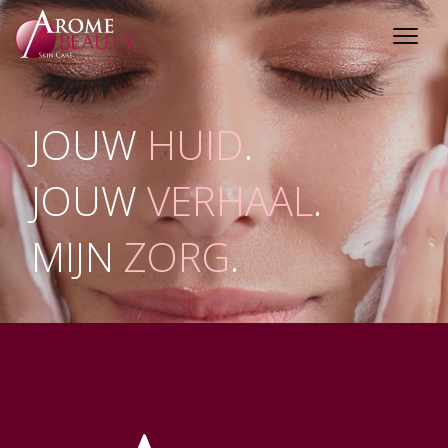
JOUW
HUID
.
JOUW
VERHAAL
.
MIJN
ZORG
.