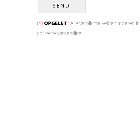
(*)
OPGELET
:
Alle verplichte velden moeten 
correcte verzending.