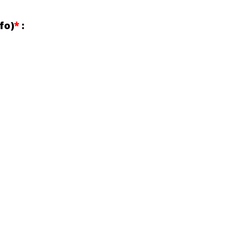
fo)
*
: